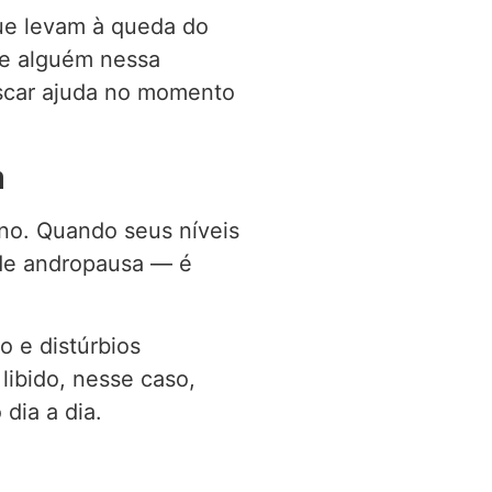
que levam à queda do
ce alguém nessa
uscar ajuda no momento
a
ino. Quando seus níveis
de andropausa — é
o e distúrbios
libido, nesse caso,
dia a dia.