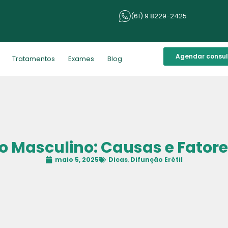
(61) 9 8229-2425
Agendar consu
Tratamentos
Exames
Blog
ido Masculino: Causas e Fator
maio 5, 2025
Dicas
,
Difunção Erétil