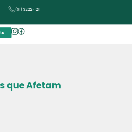
(61) 3222-1211
lta
es que Afetam