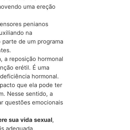
romovendo uma ereção
tensores penianos
uxiliando na
o parte de um programa
tes.
, a reposição hormonal
nção erétil. É uma
eficiência hormonal.
mpacto que ela pode ter
m. Nesse sentido, a
har questões emocionais
re sua vida sexual
,
is adequada.