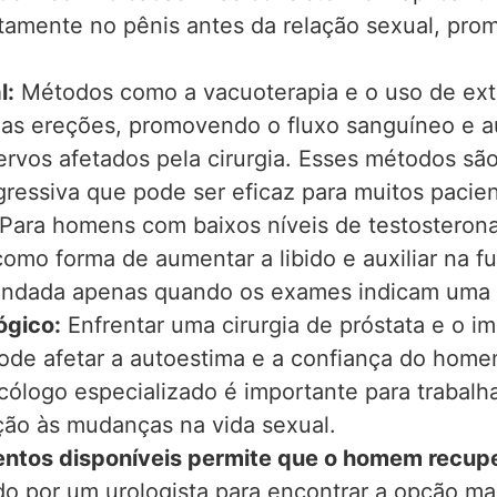
etamente no pênis antes da relação sexual, p
l:
Métodos como a vacuoterapia e o uso de ex
 as ereções, promovendo o fluxo sanguíneo e a
rvos afetados pela cirurgia. Esses métodos sã
gressiva que pode ser eficaz para muitos pacien
Para homens com baixos níveis de testosterona
omo forma de aumentar a libido e auxiliar na fu
dada apenas quando os exames indicam uma d
ógico:
Enfrentar uma cirurgia de próstata e o i
ode afetar a autoestima e a confiança do home
cólogo especializado é importante para trabal
ção às mudanças na vida sexual.
ntos disponíveis permite que o homem recupe
 por um urologista para encontrar a opção ma