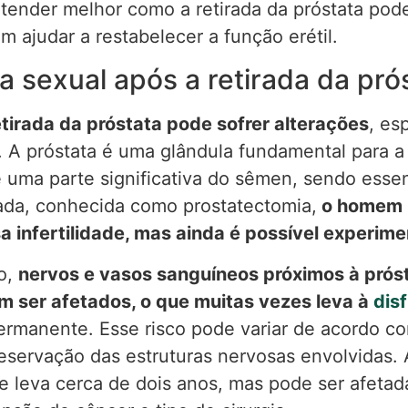
tender melhor como a retirada da próstata pode 
 ajudar a restabelecer a função erétil.
a sexual após a retirada da pró
etirada da próstata pode sofrer alterações
, es
e. A próstata é uma glândula fundamental para a
uma parte significativa do sêmen, sendo essenci
irada, conhecida como prostatectomia,
o homem 
sa infertilidade, mas ainda é possível experim
o,
nervos e vasos sanguíneos próximos à próst
m ser afetados, o que muitas vezes leva à
disf
ermanente. Esse risco pode variar de acordo com
preservação das estruturas nervosas envolvidas.
te leva cerca de dois anos, mas pode ser afetad