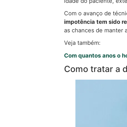
idade do paciente, exte
Com o avanço de técnic
impotência tem sido r
as chances de manter a
Veja também:
Com quantos anos o h
Como tratar a d