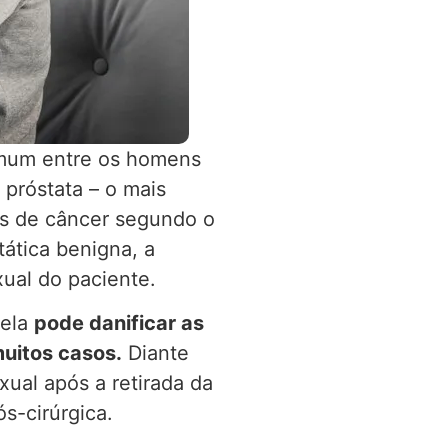
mum entre os homens
próstata – o mais
os de câncer segundo o
tática benigna, a
xual do paciente.
 ela
pode danificar as
muitos casos.
Diante
xual após a retirada da
s-cirúrgica.