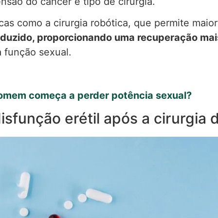
nsão do câncer e tipo de cirurgia.
as como a cirurgia robótica, que permite maior
eduzido, proporcionando uma recuperação mai
 função sexual.
omem começa a perder potência sexual?
isfunção erétil após a cirurgia 