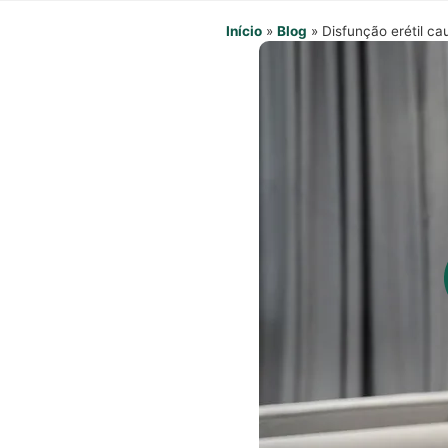
Início
»
Blog
»
Disfunção erétil ca