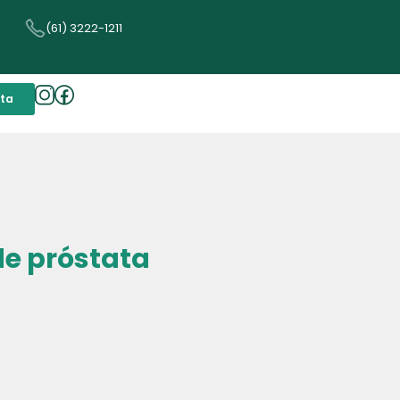
(61) 3222-1211
lta
de próstata