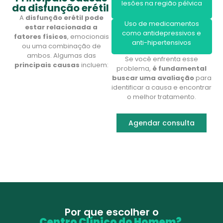
lesões na região pélvica
da disfunção erétil
A
disfunção erétil pode
Uso de medicamentos
estar relacionada a
como antidepressivos e
fatores físicos
, emocionais
anti-hipertensivos
ou uma combinação de
ambos. Algumas das
Se você enfrenta esse
principais causas
incluem:
problema,
é fundamental
buscar uma avaliação
para
identificar a causa e encontrar
o melhor tratamento.
Agendar consulta
Por que escolher o
Centro Clínico do Homem?